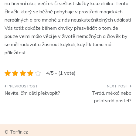
na firemní akci, večírek či sešlost služby
kouzelníka
. Tento
člověk, který se běžně pohybuje v prostředí magických,
nereálných a pro mnohé z nás neuskutečnitelných událostí
Vás totiž dokáže během chvilky přesvědčit o tom, že
pouze velmi málo věcí je v životě nemožných a člověk by
se měl radovat a žasnout kdykoli, když k tomu má
příležitost.
4/5 - (1 vote)
Navigace
Nevíte, čím děti překvapit?
Tvrdá, měkká nebo
pro
polotvrdá postel?
příspěvek
© Torfin.cz