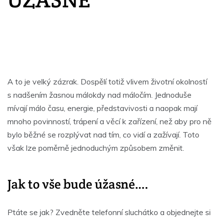
A to je velký zázrak. Dospělí totiž vlivem životní okolností
s nadšením žasnou málokdy nad máločím. Jednoduše
mívají málo času, energie, představivosti a naopak mají
mnoho povinností, trápení a věcí k zařízení, než aby pro ně
bylo běžné se rozplývat nad tím, co vidí a zažívají. Toto
však lze poměrně jednoduchým způsobem změnit.
Jak to vše bude úžasné….
Ptáte se jak? Zvedněte telefonní sluchátko a objednejte si