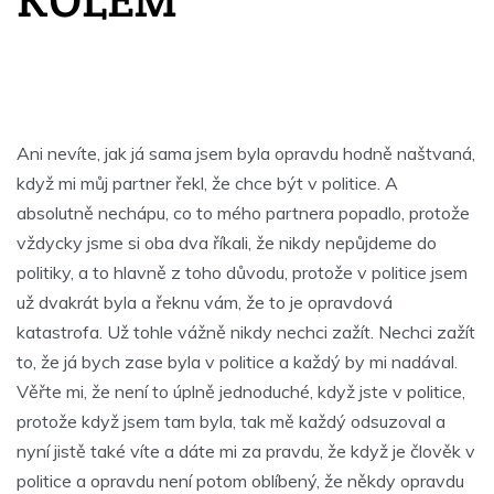
Ani nevíte, jak já sama jsem byla opravdu hodně naštvaná,
když mi můj partner řekl, že chce být v politice. A
absolutně nechápu, co to mého partnera popadlo, protože
vždycky jsme si oba dva říkali, že nikdy nepůjdeme do
politiky, a to hlavně z toho důvodu, protože v politice jsem
už dvakrát byla a řeknu vám, že to je opravdová
katastrofa. Už tohle vážně nikdy nechci zažít. Nechci zažít
to, že já bych zase byla v politice a každý by mi nadával.
Věřte mi, že není to úplně jednoduché, když jste v politice,
protože když jsem tam byla, tak mě každý odsuzoval a
nyní jistě také víte a dáte mi za pravdu, že když je člověk v
politice a opravdu není potom oblíbený, že někdy opravdu