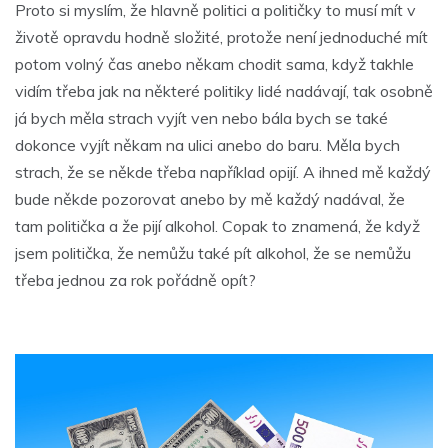
Proto si myslím, že hlavně politici a političky to musí mít v
životě opravdu hodně složité, protože není jednoduché mít
potom volný čas anebo někam chodit sama, když takhle
vidím třeba jak na některé politiky lidé nadávají, tak osobně
já bych měla strach vyjít ven nebo bála bych se také
dokonce vyjít někam na ulici anebo do baru. Měla bych
strach, že se někde třeba například opijí. A ihned mě každý
bude někde pozorovat anebo by mě každý nadával, že
tam politička a že pijí alkohol. Copak to znamená, že když
jsem politička, že nemůžu také pít alkohol, že se nemůžu
třeba jednou za rok pořádně opít?