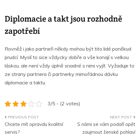
Diplomacie a takt jsou rozhodně
zapotřebí
Rovněž i jako partneři někdy mohou být tito lidé poněkud
prudcí. Myslí to sice vždycky dobře a vše konají s velkou
láskou, ale není vždy úplně snadné s nimi vyjít. Vyžaduje to
ze strany partnera či partnerky mimořádnou dávku
diplomacie a taktu.
3/5 - (2 votes)
Navigace
Chcete mít opravdu kvalitní
S námi se vám podaří opět
pro
servis?
zaujmout ženské pohlaví