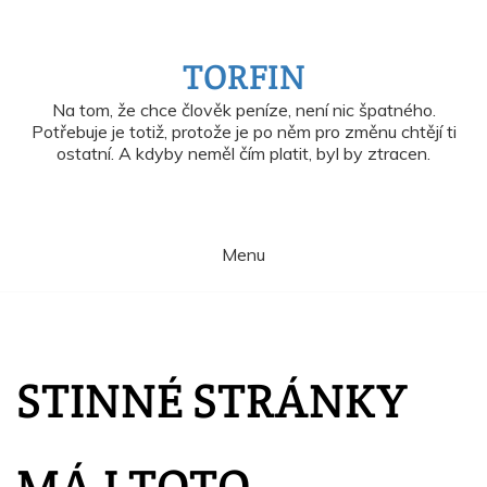
Skip
to
content
TORFIN
Na tom, že chce člověk peníze, není nic špatného.
Potřebuje je totiž, protože je po něm pro změnu chtějí ti
ostatní. A kdyby neměl čím platit, byl by ztracen.
Menu
STINNÉ STRÁNKY
MÁ I TOTO