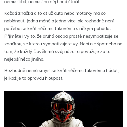
nemusí líbit, nemusí na něj hned útočit.
Každá značka a to ať už auta nebo motorky má co
nabídnout. Jedna méně a jedna více, ale rozhodně není
potřeba se kvůli něčemu takovému s někým pohádat.
Přijměte i vy to, že druhá osoba prostě nesympatizuje se
značkou, se kterou sympatizujete vy. Není nic špatného na
tom, že každý člověk má svůj názor a považuje za to
nejlepší něco jiného.
Rozhodně nemá smysl se kvůli něčemu takovému hádat,
jelikož je to opravdu hloupost.