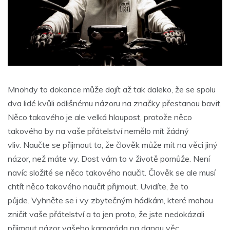
Mnohdy to dokonce může dojít až tak daleko, že se spolu
dva lidé kvůli odlišnému názoru na značky přestanou bavit.
Něco takového je ale velká hloupost, protože něco
takového by na vaše přátelství nemělo mít žádný
vliv.
Naučte se přijmout to, že člověk může mít na věci jiný
názor, než máte vy. Dost vám to v životě pomůže. Není
navíc složité se něco takového naučit. Člověk se ale musí
chtít něco takového naučit přijmout. Uvidíte, že to
půjde.
Vyhněte se i vy zbytečným hádkám, které mohou
zničit vaše přátelství a to jen proto, že jste nedokázali
přijmout názor vašeho kamaráda na danou věc.