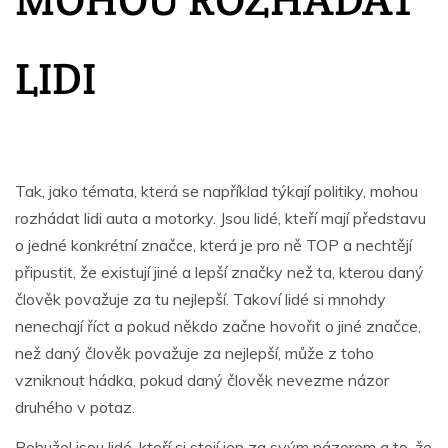
LIDI
Tak, jako témata, která se například týkají politiky, mohou
rozhádat lidi auta a motorky. Jsou lidé, kteří mají představu
o jedné konkrétní značce, která je pro ně TOP a nechtějí
připustit, že existují jiné a lepší značky než ta, kterou daný
člověk považuje za tu nejlepší. Takoví lidé si mnohdy
nenechají říct a pokud někdo začne hovořit o jiné značce,
než daný člověk považuje za nejlepší, může z toho
vzniknout hádka, pokud daný člověk nevezme názor
druhého v potaz.
Bohužel jsou lidé, kteří si stojí jen za svým názorem a to, že