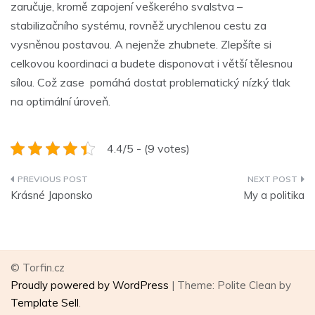
zaručuje, kromě zapojení veškerého svalstva –
stabilizačního systému, rovněž urychlenou cestu za
vysněnou postavou. A nejenže zhubnete. Zlepšíte si
celkovou koordinaci a budete disponovat i větší tělesnou
sílou. Což zase pomáhá dostat problematický nízký tlak
na optimální úroveň.
4.4/5 - (9 votes)
Navigace
Krásné Japonsko
My a politika
pro
příspěvek
© Torfin.cz
Proudly powered by WordPress
|
Theme: Polite Clean by
Template Sell
.