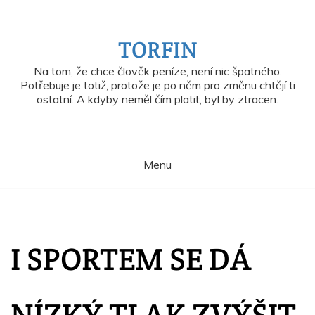
Skip
to
content
TORFIN
Na tom, že chce člověk peníze, není nic špatného.
Potřebuje je totiž, protože je po něm pro změnu chtějí ti
ostatní. A kdyby neměl čím platit, byl by ztracen.
Menu
I SPORTEM SE DÁ
NÍZKÝ TLAK ZVÝŠIT