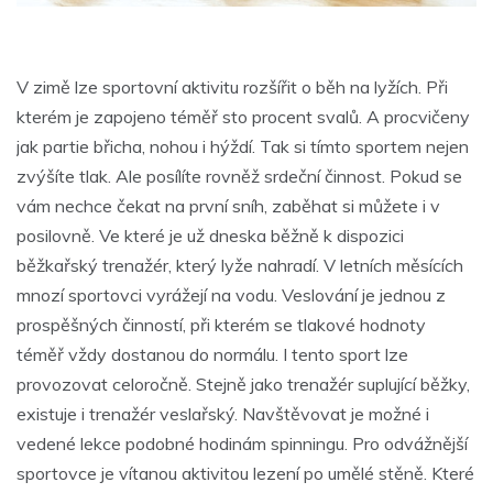
V zimě lze sportovní aktivitu rozšířit o běh na lyžích. Při
kterém je zapojeno téměř sto procent svalů. A procvičeny
jak partie břicha, nohou i hýždí. Tak si tímto sportem nejen
zvýšíte tlak. Ale posílíte rovněž srdeční činnost. Pokud se
vám nechce čekat na první sníh, zaběhat si můžete i v
posilovně. Ve které je už dneska běžně k dispozici
běžkařský trenažér, který lyže nahradí. V letních měsících
mnozí sportovci vyrážejí na vodu. Veslování je jednou z
prospěšných činností, při kterém se tlakové hodnoty
téměř vždy dostanou do normálu. I tento sport lze
provozovat celoročně. Stejně jako trenažér suplující běžky,
existuje i trenažér veslařský. Navštěvovat je možné i
vedené lekce podobné hodinám spinningu. Pro odvážnější
sportovce je vítanou aktivitou lezení po umělé stěně. Které