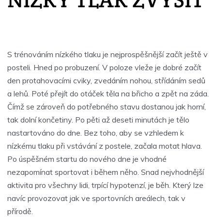
S trénováním nízkého tlaku je nejprospěšnější začít ještě v
posteli. Hned po probuzení. V poloze vleže je dobré začít
den protahovacími cviky, zvedáním nohou, střídáním sedů
a lehů. Poté přejít do otáček těla na břicho a zpět na záda.
Čímž se zároveň do potřebného stavu dostanou jak horní,
tak dolní končetiny. Po pěti až deseti minutách je tělo
nastartováno do dne. Bez toho, aby se vzhledem k
nízkému tlaku při vstávání z postele, začala motat hlava.
Po úspěšném startu do nového dne je vhodné
nezapomínat sportovat i během něho. Snad nejvhodnější
aktivita pro všechny lidi, trpící hypotenzí, je běh. Který lze
navíc provozovat jak ve sportovních areálech, tak v
přírodě.