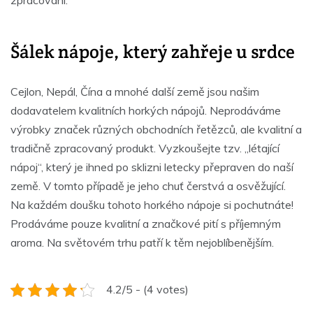
zpracování.
Šálek nápoje, který zahřeje u srdce
Cejlon, Nepál, Čína a mnohé další země jsou našim
dodavatelem kvalitních horkých nápojů. Neprodáváme
výrobky značek různých obchodních řetězců, ale kvalitní a
tradičně zpracovaný produkt. Vyzkoušejte tzv. „létající
nápoj“, který je ihned po sklizni letecky přepraven do naší
země. V tomto případě je jeho chuť čerstvá a osvěžující.
Na každém doušku tohoto horkého nápoje si pochutnáte!
Prodáváme pouze kvalitní a značkové pití s příjemným
aroma. Na světovém trhu patří k těm nejoblíbenějším.
4.2/5 - (4 votes)