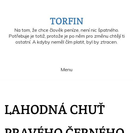
Skip
to
content
TORFIN
Na tom, že chce člověk peníze, není nic špatného.
Potřebuje je totiž, protože je po něm pro změnu chtějí ti
ostatní. A kdyby neměl čím platit, byl by ztracen.
Menu
LAHODNÁ CHUŤ
PRAVÉHO ČERNÉHO