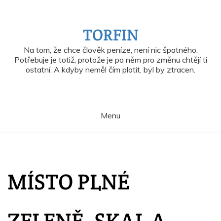
Skip
to
content
TORFIN
Na tom, že chce člověk peníze, není nic špatného.
Potřebuje je totiž, protože je po něm pro změnu chtějí ti
ostatní. A kdyby neměl čím platit, byl by ztracen.
Menu
MÍSTO PLNÉ
ZELENĚ, SKAL A