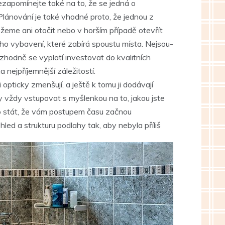
 Nezapomínejte také na to, že se jedná o
Plánování je také vhodné proto, že jednou z
ůžeme ani otočit nebo v horším případě otevřít
šího vybavení, které zabírá spoustu místa. Nejsou-
zhodně se vyplatí investovat do kvalitních
nejpříjemnější záležitostí.
pticky zmenšují, a ještě k tomu ji dodávají
y vždy vstupovat s myšlenkou na to, jakou jste
lo stát, že vám postupem času začnou
ed a strukturu podlahy tak, aby nebyla příliš