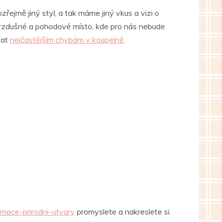
ejmě jiný styl, a tak máme jiný vkus a vizi o
, vzdušné a pohodové místo, kde pro nás nebude
vat
nejčastějším chybám v koupelně
.
imace-prirodni-utvary
promyslete a nakreslete si.