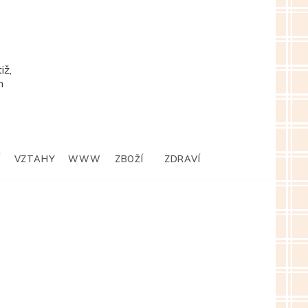
iž,
m
Í
VZTAHY
WWW
ZBOŽÍ
ZDRAVÍ