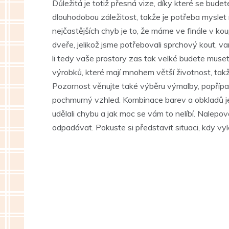
Důležitá je totiž přesná vize, díky které se budet
dlouhodobou záležitost, takže je potřeba myslet 
nejčastějších chyb je to, že máme ve finále v ko
dveře, jelikož jsme potřebovali sprchový kout, va
li tedy vaše prostory zas tak velké budete muset
výrobků, které mají mnohem větší životnost, takž
Pozornost věnujte také výběru výmalby, popřípad
pochmurný vzhled. Kombinace barev a obkladů je 
udělali chybu a jak moc se vám to nelíbí. Nalep
odpadávat. Pokuste si představit situaci, kdy vy