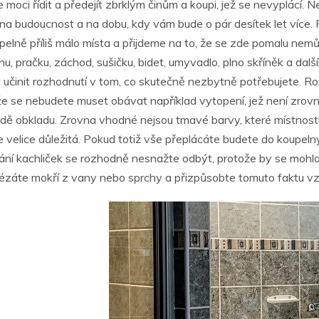
e moci řídit a předejít zbrklým činům a koupi, jež se nevyplácí.
na budoucnost a na dobu, kdy vám bude o pár desítek let více. 
upelně příliš málo místa a přijdeme na to, že se zde pomalu nem
nu, pračku, záchod, sušičku, bidet, umyvadlo, plno skříněk a dal
 učinit rozhodnutí v tom, co skutečně nezbytně potřebujete. Ro
e se nebudete muset obávat například vytopení, jež není zrovna 
ě obkladu. Zrovna vhodné nejsou tmavé barvy, které místnosti o
velice důležitá. Pokud totiž vše přeplácáte budete do koupeln
ování kachliček se rozhodně nesnažte odbýt, protože by se moh
lézáte mokří z vany nebo sprchy a přizpůsobte tomuto faktu vzhl