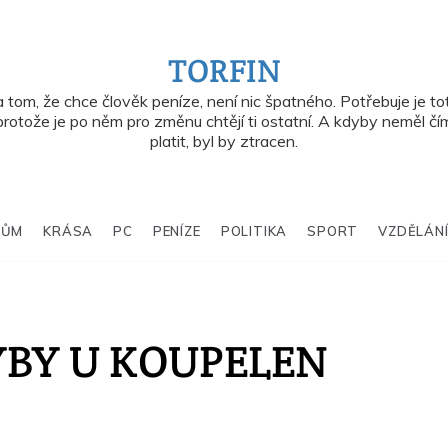
TORFIN
 tom, že chce člověk peníze, není nic špatného. Potřebuje je tot
protože je po něm pro změnu chtějí ti ostatní. A kdyby neměl čí
platit, byl by ztracen.
DŮM
KRÁSA
PC
PENÍZE
POLITIKA
SPORT
VZDĚLÁN
YBY U KOUPELEN