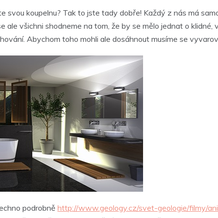
te svou koupelnu? Tak to jste tady dobře! Každý z nás má samozř
se ale všichni shodneme na tom, že by se mělo jednat o klidné
sprchování. Abychom toho mohli ale dosáhnout musíme se vyvaro
všechno podrobně
http://www.geology.cz/svet-geologie/filmy/an