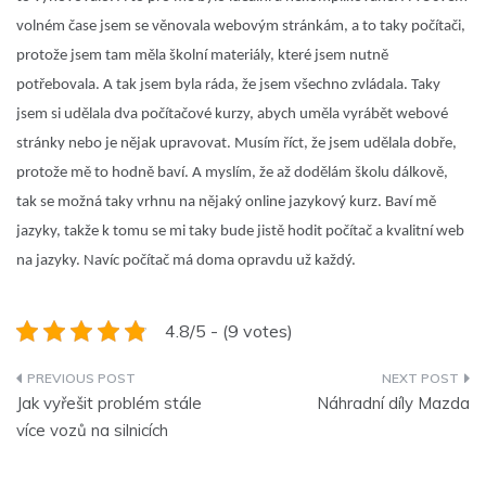
volném čase jsem se věnovala webovým stránkám, a to taky počítači,
protože jsem tam měla školní materiály, které jsem nutně
potřebovala. A tak jsem byla ráda, že jsem všechno zvládala. Taky
jsem si udělala dva počítačové kurzy, abych uměla vyrábět webové
stránky nebo je nějak upravovat. Musím říct, že jsem udělala dobře,
protože mě to hodně baví. A myslím, že až dodělám školu dálkově,
tak se možná taky vrhnu na nějaký online jazykový kurz. Baví mě
jazyky, takže k tomu se mi taky bude jistě hodit počítač a kvalitní web
na jazyky. Navíc počítač má doma opravdu už každý.
4.8/5 - (9 votes)
Navigace
Jak vyřešit problém stále
Náhradní díly Mazda
pro
více vozů na silnicích
příspěvek