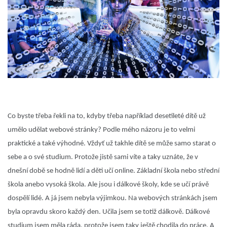
Co byste třeba řekli na to, kdyby třeba například desetileté dítě už
umělo udělat webové stránky? Podle mého názoru je to velmi
praktické a také výhodné. Vždyť už takhle dítě se může samo starat o
sebe a o své studium. Protože jistě sami víte a taky uznáte, že v
dnešní době se hodně lidí a děti učí online. Základní škola nebo střední
škola anebo vysoká škola. Ale jsou i dálkové školy, kde se učí právě
dospělí lidé. A já jsem nebyla výjimkou. Na webových stránkách jsem
byla opravdu skoro každý den. Učila jsem se totiž dálkově. Dálkové
studium jsem měla ráda, protože jsem taky ještě chodila do práce. A