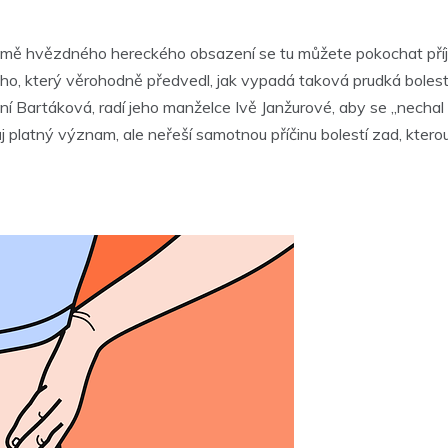
Kromě hvězdného hereckého obsazení se tu můžete pokochat př
o, který věrohodně předvedl, jak vypadá taková prudká bolest 
ní Bartáková, radí jeho manželce Ivě Janžurové, aby se „nechal
 platný význam, ale neřeší samotnou příčinu bolestí zad, kter