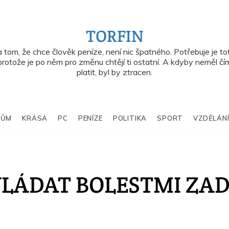
TORFIN
 tom, že chce člověk peníze, není nic špatného. Potřebuje je tot
protože je po něm pro změnu chtějí ti ostatní. A kdyby neměl čí
platit, byl by ztracen.
DŮM
KRÁSA
PC
PENÍZE
POLITIKA
SPORT
VZDĚLÁN
VLÁDAT BOLESTMI ZA