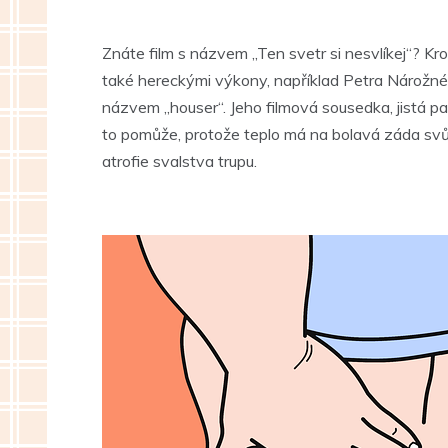
Znáte film s názvem „Ten svetr si nesvlíkej“? 
také hereckými výkony, například Petra Nárožnéh
názvem „houser“. Jeho filmová sousedka, jistá pa
to pomůže, protože teplo má na bolavá záda svůj
atrofie svalstva trupu.