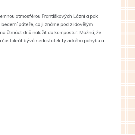
íjemnou atmosférou Františkových Lázní a pak
bederní páteře, co ji známe pod zlidovělým
 na čtrnáct dnů naložit do kompostu“. Možná, že
ou častokrát bývá nedostatek fyzického pohybu a