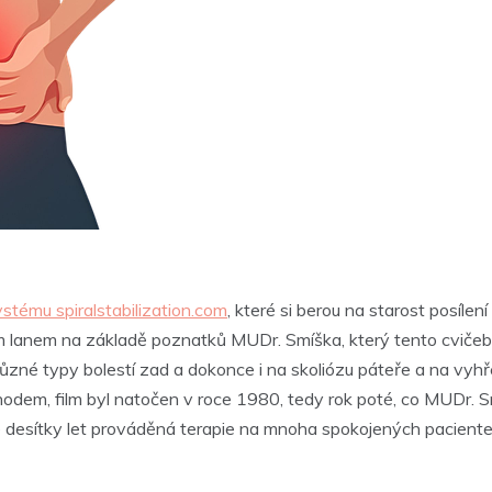
stému spiralstabilization.com
, které si berou na starost posílen
 lanem na základě poznatků MUDr. Smíška, který tento cvičebn
zné typy bolestí zad a dokonce i na skoliózu páteře a na vyhře
chodem, film byl natočen v roce 1980, tedy rok poté, co MUDr.
e desítky let prováděná terapie na mnoha spokojených paciente