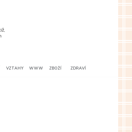
iž,
m
Í
VZTAHY
WWW
ZBOŽÍ
ZDRAVÍ
D