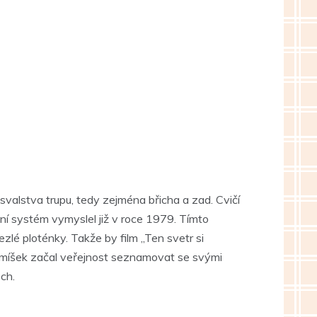
í svalstva trupu, tedy zejména břicha a zad. Cvičí
í systém vymyslel již v roce 1979. Tímto
zlé ploténky. Takže by film „Ten svetr si
 Smíšek začal veřejnost seznamovat se svými
ch.