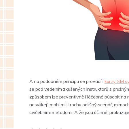
A na podobném principu se provádí i
kurzy SM sy
se pod vedením zkušených instruktorů s pružným
způsobem lze preventivně i léčebně působit na rů
nesvlíkej“ mohl mít trochu odlišný scénář, mimo
cvičebními metodami. A že jsou účinné, prokazuj