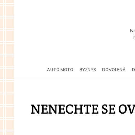
Skip
to
content
Na
AUTO MOTO
BYZNYS
DOVOLENÁ
NENECHTE SE O