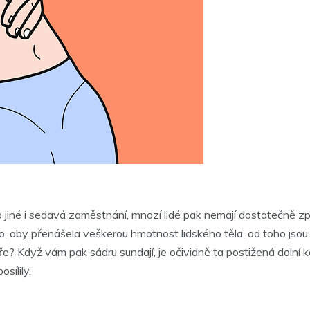
 jiné i sedavá zaměstnání, mnozí lidé pak nemají dostatečně z
o, aby přenášela veškerou hmotnost lidského těla, od toho jsou 
ře? Když vám pak sádru sundají, je očividně ta postižená dolní k
osílily.