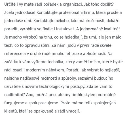
Určitě i vy máte rádi pořádek a organizaci. Jak toho docílit?
Zcela jednoduše! Kontaktujte profesionální firmu, která prostě a
jednoduše umí. Kontaktujte někoho, kdo má zkušenosti, dokáže
poradit, vyrobit a ve finále i instalovat. A jednoznačně kvalitně!
Je mnoho výrobců na trhu, co se holedbají, že umí, ale jen málo
těch, co to opravdu splní. Za námi jdou v první řadě skvělé
reference a v druhé řadě mnoho let praxe a zkušeností. Na
začátku k vám vyšleme technika, který zaměří místo, které byste
rádi osadili moderním nábytkem. Poradí, jak vybrat to nejlepší,
nabídne nadčasové možnosti a způsoby, seznámí budoucího
uživatele s novými technologickými postupy. Zdá se vám to
nadlimitní? Ano, možná ano, ale my tímhle stylem normálně
fungujeme a spolupracujeme. Proto máme tolik spokojených
klientů, kteří se opakovaně a rádi vracejí.